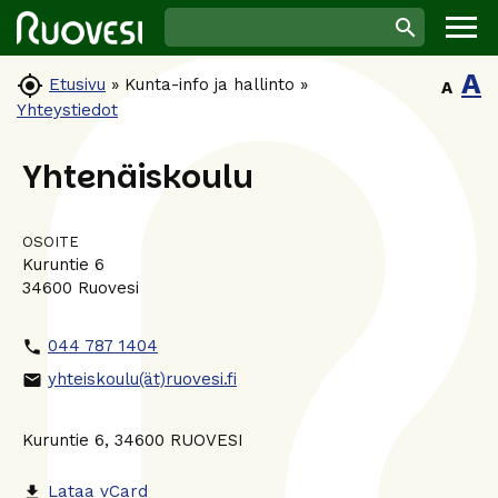
A

Etusivu
»
Kunta-info ja hallinto
»
A
Yhteystiedot
Yhtenäiskoulu
OSOITE
Kuruntie 6
34600 Ruovesi
044 787 1404
phone
yhteiskoulu(ät)ruovesi.fi
email
Kuruntie 6, 34600 RUOVESI
Lataa vCard
file_download