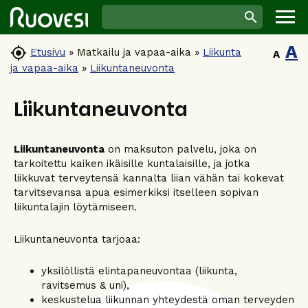
A

Etusivu
»
Matkailu ja vapaa-aika
»
Liikunta
A
ja vapaa-aika
»
Liikuntaneuvonta
Liikuntaneuvonta
Liikuntaneuvonta
on maksuton palvelu, joka on
tarkoitettu kaiken ikäisille kuntalaisille, ja jotka
liikkuvat terveytensä kannalta liian vähän tai kokevat
tarvitsevansa apua esimerkiksi itselleen sopivan
liikuntalajin löytämiseen.
Liikuntaneuvonta tarjoaa:
yksilöllistä elintapaneuvontaa (liikunta,
ravitsemus & uni),
keskustelua liikunnan yhteydestä oman terveyden