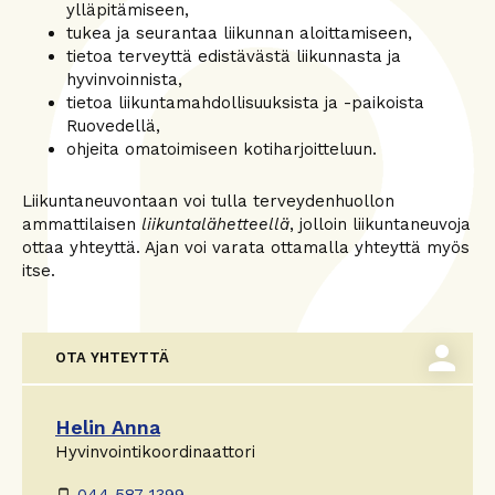
ylläpitämiseen,
tukea ja seurantaa liikunnan aloittamiseen,
tietoa terveyttä edistävästä liikunnasta ja
hyvinvoinnista,
tietoa liikuntamahdollisuuksista ja -paikoista
Ruovedellä,
ohjeita omatoimiseen kotiharjoitteluun.
Liikuntaneuvontaan voi tulla terveydenhuollon
ammattilaisen
liikuntalähetteellä
, jolloin liikuntaneuvoja
ottaa yhteyttä. Ajan voi varata ottamalla yhteyttä myös
itse.
person
OTA YHTEYTTÄ
Helin Anna
Hyvinvointikoordinaattori
044 587 1399