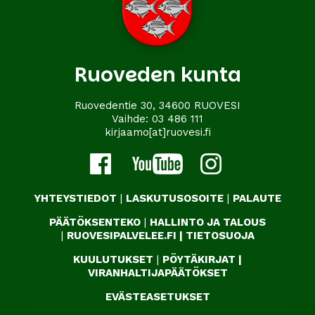
Ruoveden kunta
Ruovedentie 30, 34600 RUOVESI
Vaihde:
03 486 111
kirjaamo[at]ruovesi.fi
YHTEYSTIEDOT
|
LASKUTUSOSOITE
|
PALAUTE
PÄÄTÖKSENTEKO
|
HALLINTO JA TALOUS
|
RUOVESIPALVELEE.FI
|
TIETOSUOJA
KUULUTUKSET
|
PÖYTÄKIRJAT
|
VIRANHALTIJAPÄÄTÖKSET
EVÄSTEASETUKSET