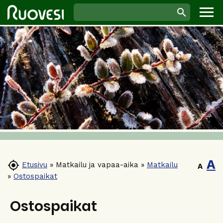
A

Etusivu
»
Matkailu ja vapaa-aika
»
Matkailu
A
»
Ostospaikat
Ostospaikat