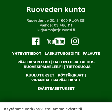
Ruoveden kunta
Ruovedentie 30, 34600 RUOVESI
Vaihde:
03 486 111
kirjaamo[at]ruovesi.fi
YHTEYSTIEDOT
|
LASKUTUSOSOITE
|
PALAUTE
PÄÄTÖKSENTEKO
|
HALLINTO JA TALOUS
|
RUOVESIPALVELEE.FI
|
TIETOSUOJA
KUULUTUKSET
|
PÖYTÄKIRJAT
|
VIRANHALTIJAPÄÄTÖKSET
EVÄSTEASETUKSET
Käytämme verkkosivustollamme evästeitä.