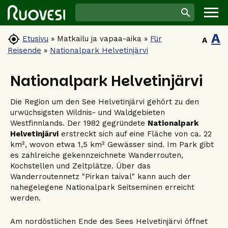
A

Etusivu
»
Matkailu ja vapaa-aika
»
Für
A
Reisende
»
Nationalpark Helvetinjärvi
Nationalpark Helvetinjärvi
Die Region um den See Helvetinjärvi gehört zu den
urwüchsigsten Wildnis- und Waldgebieten
Westfinnlands. Der 1982 gegründete
Nationalpark
Helvetinjärvi
erstreckt sich auf eine Fläche von ca. 22
km², wovon etwa 1,5 km² Gewässer sind. Im Park gibt
es zahlreiche gekennzeichnete Wanderrouten,
Kochstellen und Zeltplätze. Über das
Wanderroutennetz "Pirkan taival" kann auch der
nahegelegene Nationalpark Seitseminen erreicht
werden.
Am nordöstlichen Ende des Sees Helvetinjärvi öffnet