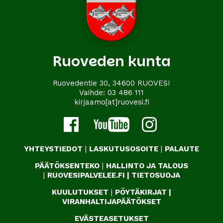
Ruoveden kunta
Ruovedentie 30, 34600 RUOVESI
Vaihde:
03 486 111
kirjaamo[at]ruovesi.fi
YHTEYSTIEDOT
|
LASKUTUSOSOITE
|
PALAUTE
PÄÄTÖKSENTEKO
|
HALLINTO JA TALOUS
|
RUOVESIPALVELEE.FI
|
TIETOSUOJA
KUULUTUKSET
|
PÖYTÄKIRJAT
|
VIRANHALTIJAPÄÄTÖKSET
EVÄSTEASETUKSET