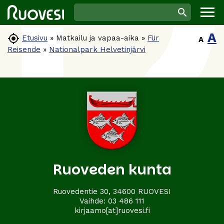
A

Etusivu
»
Matkailu ja vapaa-aika
»
Für
A
Reisende
»
Nationalpark Helvetinjärvi
Ruoveden kunta
Ruovedentie 30, 34600 RUOVESI
Vaihde:
03 486 111
kirjaamo[at]ruovesi.fi