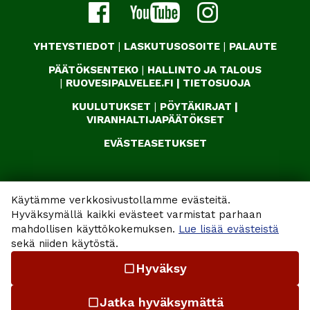
YHTEYSTIEDOT
|
LASKUTUSOSOITE
|
PALAUTE
PÄÄTÖKSENTEKO
|
HALLINTO JA TALOUS
|
RUOVESIPALVELEE.FI
|
TIETOSUOJA
KUULUTUKSET
|
PÖYTÄKIRJAT
|
VIRANHALTIJAPÄÄTÖKSET
EVÄSTEASETUKSET
Käytämme verkkosivustollamme evästeitä.
Hyväksymällä kaikki evästeet varmistat parhaan
mahdollisen käyttökokemuksen.
Lue lisää evästeistä
sekä niiden käytöstä.
Hyväksy
check_box_outline_blank
Jatka hyväksymättä
check_box_outline_blank