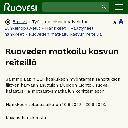
A

Etusivu
»
Työ- ja elinkeinopalvelut
»
A
Elinkeinopalvelut
»
Hankkeet
»
Päättyneet
hankkeet
»
Ruoveden matkailu kasvun reiteillä
Ruoveden matkailu kasvun
reiteillä
Saimme Lapin ELY-keskuksen myöntämän rahoituksen
liittyen harvaan asuttujen alueiden luonto-, ruoka-,
kalastus- ja metsästysmatkailun kehittämiseen.
Hankkeen toteutusaika on 10.8.2022 - 30.9.2023.
Kuvaus hankkeesta: