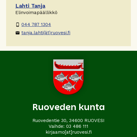
Lahti Tanja
Elinvoimapäällikkö
044 787 1304
phone_android
tanja.lahti(ät)ruovesi.fi
email
Ruoveden kunta
Ruovedentie 30, 34600 RUOVESI
Vaihde:
03 486 111
kirjaamo[at]ruovesi.fi