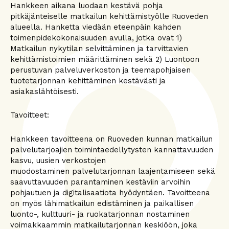
Hankkeen aikana luodaan kestävä pohja
pitkäjänteiselle matkailun kehittämistyölle Ruoveden
alueella. Hanketta viedään eteenpäin kahden
toimenpidekokonaisuuden avulla, jotka ovat 1)
Matkailun nykytilan selvittäminen ja tarvittavien
kehittämistoimien määrittäminen sekä 2) Luontoon
perustuvan palveluverkoston ja teemapohjaisen
tuotetarjonnan kehittäminen kestävästi ja
asiakaslähtöisesti.
Tavoitteet:
Hankkeen tavoitteena on Ruoveden kunnan matkailun
palvelutarjoajien toimintaedellytysten kannattavuuden
kasvu, uusien verkostojen
muodostaminen palvelutarjonnan laajentamiseen sekä
saavuttavuuden parantaminen kestäviin arvoihin
pohjautuen ja digitalisaatiota hyödyntäen. Tavoitteena
on myös lähimatkailun edistäminen ja paikallisen
luonto-, kulttuuri- ja ruokatarjonnan nostaminen
voimakkaammin matkailutarjonnan keskiöön, joka