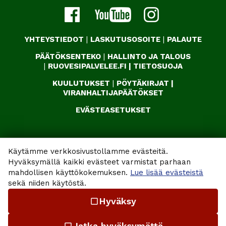
YHTEYSTIEDOT
|
LASKUTUSOSOITE
|
PALAUTE
PÄÄTÖKSENTEKO
|
HALLINTO JA TALOUS
|
RUOVESIPALVELEE.FI
|
TIETOSUOJA
KUULUTUKSET
|
PÖYTÄKIRJAT
|
VIRANHALTIJAPÄÄTÖKSET
EVÄSTEASETUKSET
Käytämme verkkosivustollamme evästeitä.
Hyväksymällä kaikki evästeet varmistat parhaan
mahdollisen käyttökokemuksen.
Lue lisää evästeistä
sekä niiden käytöstä.
Hyväksy
check_box_outline_blank
Jatka hyväksymättä
check_box_outline_blank