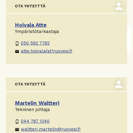
person
OTA YHTEYTTÄ
Hoivala Atte
Ympäristötarkastaja
050 592 7782
phone_android
atte.hoivala(at)ruovesi.fi
email
person
OTA YHTEYTTÄ
Martelin Waltteri
Tekninen johtaja
044 787 1340
phone_android
waltteri.martelin@ruovesi.fi
email