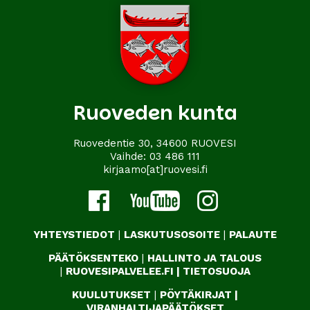
Ruoveden kunta
Ruovedentie 30, 34600 RUOVESI
Vaihde:
03 486 111
kirjaamo[at]ruovesi.fi
YHTEYSTIEDOT
|
LASKUTUSOSOITE
|
PALAUTE
PÄÄTÖKSENTEKO
|
HALLINTO JA TALOUS
|
RUOVESIPALVELEE.FI
|
TIETOSUOJA
KUULUTUKSET
|
PÖYTÄKIRJAT
|
VIRANHALTIJAPÄÄTÖKSET