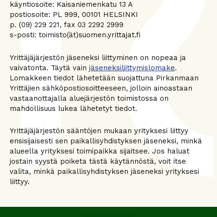
käyntiosoite: Kaisaniemenkatu 13 A
postiosoite: PL 999, 00101 HELSINKI
p. (09) 229 221, fax 03 2292 2999
s-posti: toimisto(ät)suomen.yrittajat.fi
Yrittäjäjärjestön jäseneksi liittyminen on nopeaa ja
vaivatonta. Täytä vain
jäseneksiliittymislomake
.
Lomakkeen tiedot lähetetään suojattuna Pirkanmaan
Yrittäjien sähköpostiosoitteeseen, jolloin ainoastaan
vastaanottajalla aluejärjestön toimistossa on
mahdollisuus lukea lähetetyt tiedot.
Yrittäjäjärjestön sääntöjen mukaan yrityksesi liittyy
ensisijaisesti sen paikallisyhdistyksen jäseneksi, minkä
alueella yrityksesi toimipaikka sijaitsee. Jos haluat
jostain syystä poiketa tästä käytännöstä, voit itse
valita, minkä paikallisyhdistyksen jäseneksi yrityksesi
liittyy.