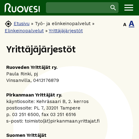
A

Etusivu
»
Työ- ja elinkeinopalvelut
»
A
Elinkeinopalvelut
»
Yrittäjäjärjestöt
Yrittäjäjärjestöt
Ruoveden Yrittäjät ry.
Paula Rinki, pj
Vinsanvilla, 0413176879
Pirkanmaan Yrittäjät ry.
käyntiosoite: Kehräsaari B, 2. kerros
postiosoite: PL 7, 33201 Tampere
p. 03 251 6500, fax 03 251 6516
s-posti: toimisto(ät)pirkanmaan.yrittajat.fi
Suomen Yrittäjät