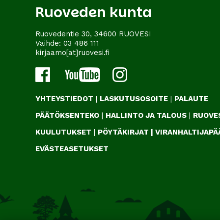
Ruoveden kunta
Ruovedentie 30, 34600 RUOVESI
Vaihde:
03 486 111
kirjaamo[at]ruovesi.fi
YHTEYSTIEDOT
|
LASKUTUSOSOITE
|
PALAUTE
PÄÄTÖKSENTEKO
|
HALLINTO JA TALOUS
|
RUOVES
KUULUTUKSET
|
PÖYTÄKIRJAT
|
VIRANHALTIJAP
EVÄSTEASETUKSET