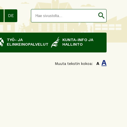
Hakusana(
search
N
DE
TYÖ- JA
KUNTA-INFO JA
ELINKEINOPALVELUT
HALLINTO
A
A
Muuta tekstin kokoa: