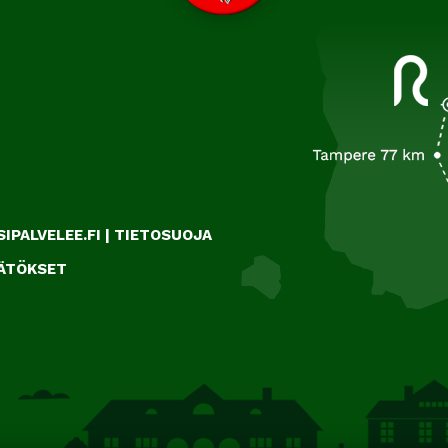
IPALVELEE.FI
|
TIETOSUOJA
ÄÄTÖKSET