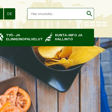
Hakusana(
search
N
DE
TYÖ- JA
KUNTA-INFO JA
ELINKEINOPALVELUT
HALLINTO