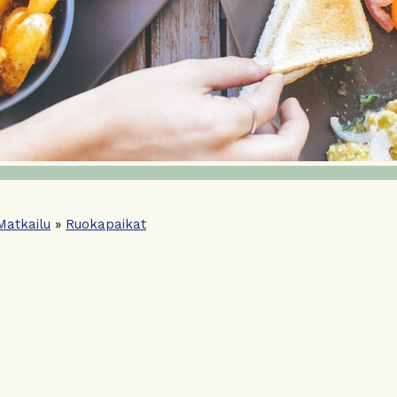
Matkailu
»
Ruokapaikat