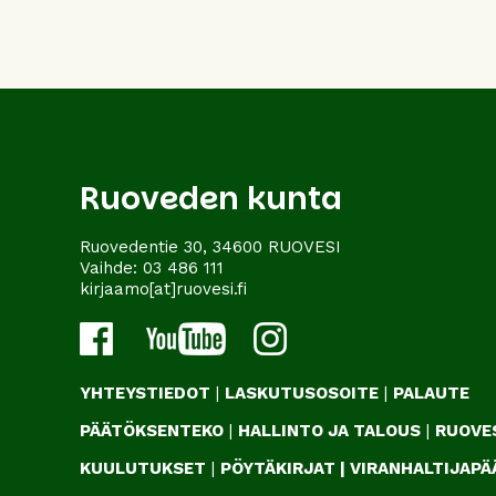
Ruoveden kunta
Ruovedentie 30, 34600 RUOVESI
Vaihde:
03 486 111
kirjaamo[at]ruovesi.fi
YHTEYSTIEDOT
|
LASKUTUSOSOITE
|
PALAUTE
PÄÄTÖKSENTEKO
|
HALLINTO JA TALOUS
|
RUOVES
KUULUTUKSET
|
PÖYTÄKIRJAT
|
VIRANHALTIJAP