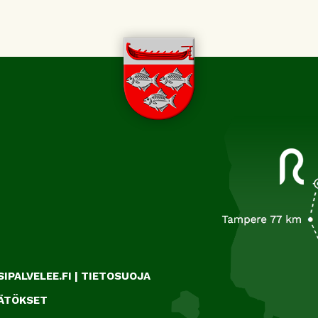
IPALVELEE.FI
|
TIETOSUOJA
ÄÄTÖKSET