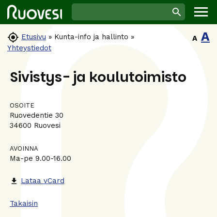
A

Etusivu
»
Kunta-info ja hallinto
»
A
Yhteystiedot
Sivistys- ja koulutoimisto
OSOITE
Ruovedentie 30
34600 Ruovesi
AVOINNA
Ma-pe 9.00-16.00
Lataa vCard
file_download
Takaisin