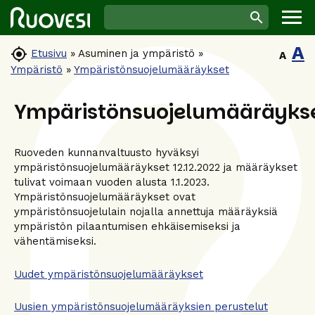
A

Etusivu
»
Asuminen ja ympäristö
»
A
Ympäristö
»
Ympäristönsuojelumääräykset
Ympäristönsuojelumääräyks
Ruoveden kunnanvaltuusto hyväksyi
ympäristönsuojelumääräykset 12.12.2022 ja määräykset
tulivat voimaan vuoden alusta 1.1.2023.
Ympäristönsuojelumääräykset ovat
ympäristönsuojelulain nojalla annettuja määräyksiä
ympäristön pilaantumisen ehkäisemiseksi ja
vähentämiseksi.
Uudet ympäristönsuojelumääräykset
Uusien ympäristönsuojelumääräyksien perustelut