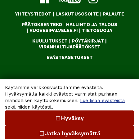
YHTEYSTIEDOT
|
LASKUTUSOSOITE
|
PALAUTE
PÄÄTÖKSENTEKO
|
HALLINTO JA TALOUS
|
RUOVESIPALVELEE.FI
|
TIETOSUOJA
KUULUTUKSET
|
PÖYTÄKIRJAT
|
VIRANHALTIJAPÄÄTÖKSET
EVÄSTEASETUKSET
Käytämme verkkosivustollamme evästeitä.
Hyväksymällä kaikki evästeet varmistat parhaan
mahdollisen käyttökokemuksen.
Lue lisää evästeistä
sekä niiden käytöstä.
Hyväksy
check_box_outline_blank
Jatka hyväksymättä
check_box_outline_blank