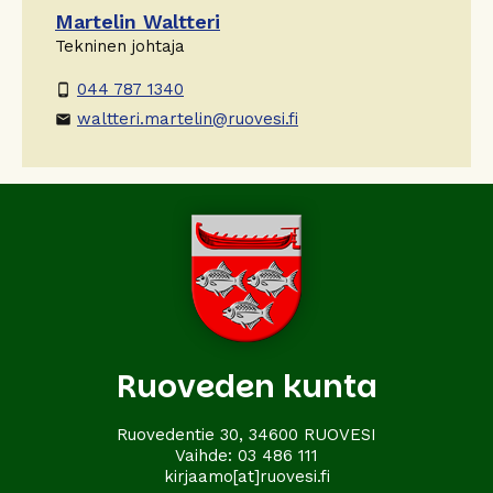
Martelin Waltteri
Tekninen johtaja
044 787 1340
phone_android
waltteri.martelin@ruovesi.fi
email
Ruoveden kunta
Ruovedentie 30, 34600 RUOVESI
Vaihde:
03 486 111
kirjaamo[at]ruovesi.fi