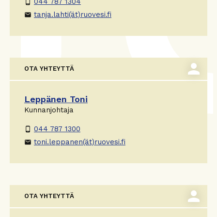
044 787 1304
phone_android
tanja.lahti(ät)ruovesi.fi
email
person
OTA YHTEYTTÄ
Leppänen Toni
Kunnanjohtaja
044 787 1300
phone_android
toni.leppanen(ät)ruovesi.fi
email
person
OTA YHTEYTTÄ