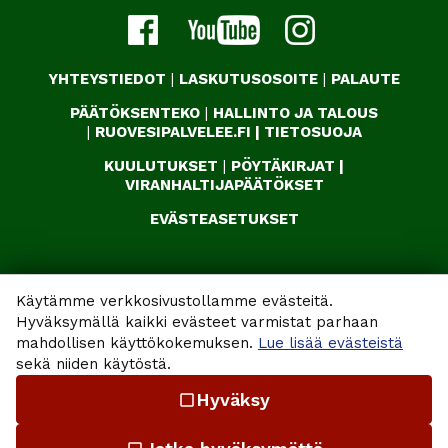
YHTEYSTIEDOT
|
LASKUTUSOSOITE
|
PALAUTE
PÄÄTÖKSENTEKO
|
HALLINTO JA TALOUS
|
RUOVESIPALVELEE.FI
|
TIETOSUOJA
KUULUTUKSET
|
PÖYTÄKIRJAT
|
VIRANHALTIJAPÄÄTÖKSET
EVÄSTEASETUKSET
Käytämme verkkosivustollamme evästeitä.
Hyväksymällä kaikki evästeet varmistat parhaan
mahdollisen käyttökokemuksen.
Lue lisää evästeistä
sekä niiden käytöstä.
Hyväksy
check_box_outline_blank