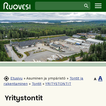
A

Etusivu
»
Asuminen ja ympäristö
»
Tontit ja
A
rakentaminen
»
Tontit
»
YRITYSTONTIT
Yritystontit