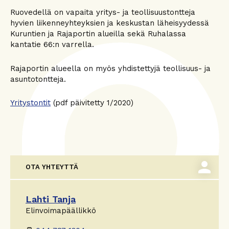
Ruovedellä on vapaita yritys- ja teollisuustontteja
hyvien liikenneyhteyksien ja keskustan läheisyydessä
Kuruntien ja Rajaportin alueilla sekä Ruhalassa
kantatie 66:n varrella.
Rajaportin alueella on myös yhdistettyjä teollisuus- ja
asuntotontteja.
Yritystontit
(pdf päivitetty 1/2020)
person
OTA YHTEYTTÄ
Lahti Tanja
Elinvoimapäällikkö