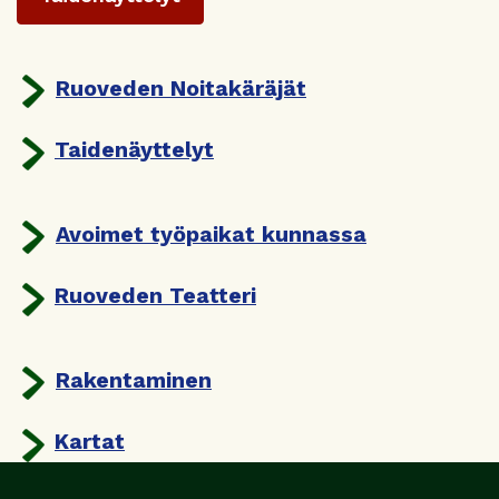
Ruoveden Noitakäräjät
Taidenäyttelyt
Avoimet työpaikat kunnassa
Ruoveden Teatteri
Rakentaminen
Kartat