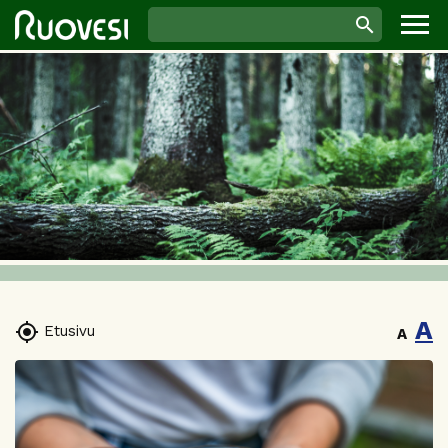
A

Etusivu
A