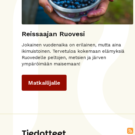
Reissaajan Ruovesi
Jokainen vuodenaika on erilainen, mutta aina
ikimuistoinen. Tervetuloa kokemaan elämyksiä
Ruovedelle peltojen, metsien ja järven
ympäröimään maisemaan!
Matkailijalle
Tiedotteet