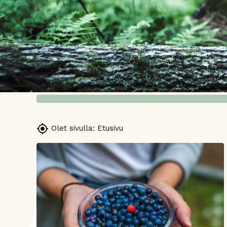

Olet sivulla:
Etusivu