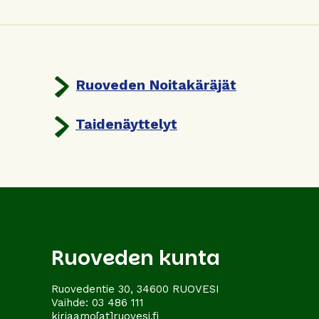
Ruoveden Noitakäräjät
Taidenäyttelyt
Ruoveden kunta
Ruovedentie 30, 34600 RUOVESI
Vaihde:
03 486 111
kirjaamo[at]ruovesi.fi