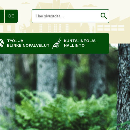
Hakusana(
search
N
DE
TYÖ- JA
KUNTA-INFO JA
ELINKEINOPALVELUT
HALLINTO