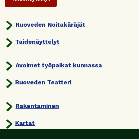
Ruoveden Noitakäräjät
Taidenäyttelyt
Avoimet työpaikat kunnassa
Ruoveden Teatteri
Rakentaminen
Kartat