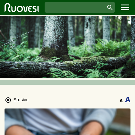
A

Etusivu
A