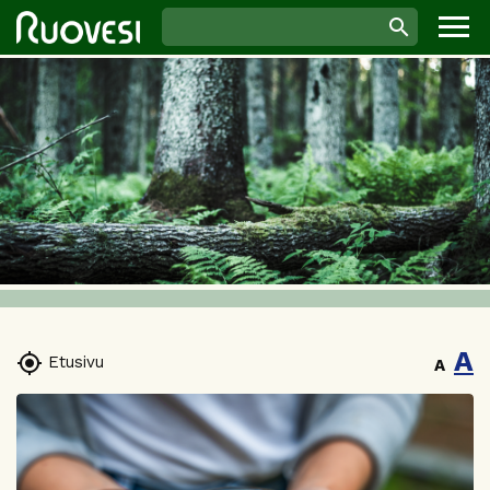
A

Etusivu
A