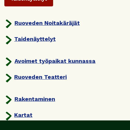
Ruoveden Noitakäräjät
Taidenäyttelyt
Avoimet työpaikat kunnassa
Ruoveden Teatteri
Rakentaminen
Kartat