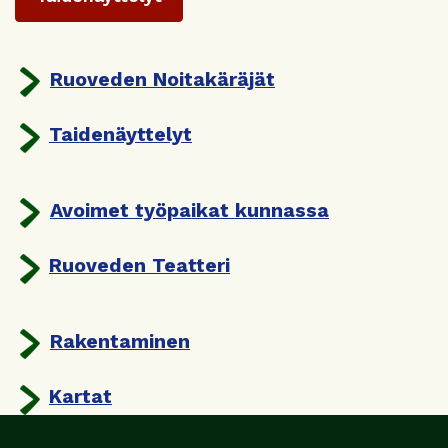
Ruoveden Noitakäräjät
Taidenäyttelyt
Avoimet työpaikat kunnassa
Ruoveden Teatteri
Rakentaminen
Kartat