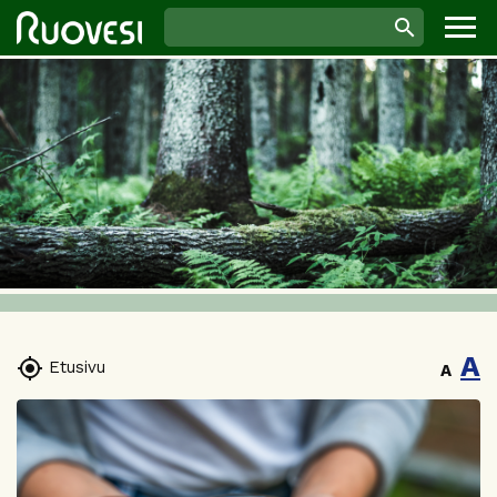
A

Etusivu
A