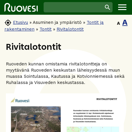
A

Etusivu
»
Asuminen ja ympäristö
»
Tontit ja
A
rakentaminen
»
Tontit
»
Rivitalotontit
Rivitalotontit
Ruoveden kunnan omistamia rivitalotontteja on
myytävänä Ruoveden keskustan läheisyydessä muun
muassa Sointulassa, Kautussa ja Kotvionniemessä sekä
Ruhalassa ja Visuveden keskustassa.