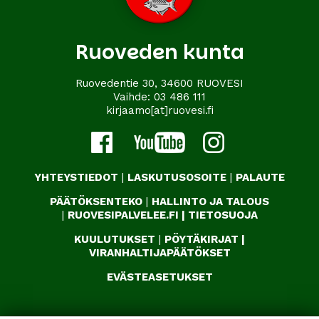
Ruoveden kunta
Ruovedentie 30, 34600 RUOVESI
Vaihde:
03 486 111
kirjaamo[at]ruovesi.fi
YHTEYSTIEDOT
|
LASKUTUSOSOITE
|
PALAUTE
PÄÄTÖKSENTEKO
|
HALLINTO JA TALOUS
|
RUOVESIPALVELEE.FI
|
TIETOSUOJA
KUULUTUKSET
|
PÖYTÄKIRJAT
|
VIRANHALTIJAPÄÄTÖKSET
EVÄSTEASETUKSET