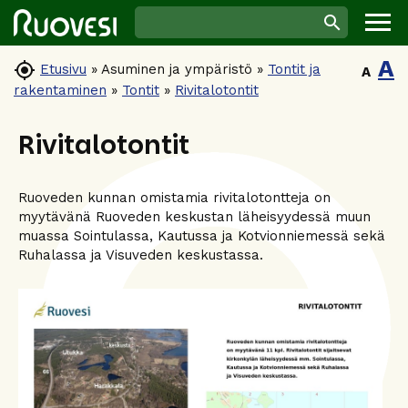
A

Etusivu
»
Asuminen ja ympäristö
»
Tontit ja
A
rakentaminen
»
Tontit
»
Rivitalotontit
Rivitalotontit
Ruoveden kunnan omistamia rivitalotontteja on
myytävänä Ruoveden keskustan läheisyydessä muun
muassa Sointulassa, Kautussa ja Kotvionniemessä sekä
Ruhalassa ja Visuveden keskustassa.