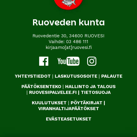
Ruoveden kunta
Ruovedentie 30, 34600 RUOVESI
Vaihde:
03 486 111
kirjaamo[at]ruovesi.fi
YHTEYSTIEDOT
|
LASKUTUSOSOITE
|
PALAUTE
PÄÄTÖKSENTEKO
|
HALLINTO JA TALOUS
|
RUOVESIPALVELEE.FI
|
TIETOSUOJA
KUULUTUKSET
|
PÖYTÄKIRJAT
|
VIRANHALTIJAPÄÄTÖKSET
EVÄSTEASETUKSET